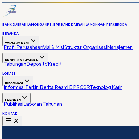
BANK DAERAH LAMONGAN
PT. BPR BANK DAERAH LAMONGAN PERSERODA
BERANDA
TENTANG KAMI
Profil Perusahaan
Visi & Misi
Struktur Organisasi
Manajemen
PRODUK & LAYANAN
Tabungan
Deposito
Kredit
LOKASI
INFORMASI
Informasi Terkini
Berita Resmi BPR
CSR
Teknologi
Karir
LAPORAN
Publikasi
Laporan Tahunan
KONTAK
(0322) 321181
Beranda